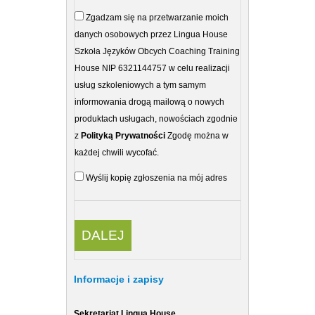
Zgadzam się na przetwarzanie moich
danych osobowych przez Lingua House
Szkoła Języków Obcych Coaching Training
House NIP 6321144757 w celu realizacji
usług szkoleniowych a tym samym
informowania drogą mailową o nowych
produktach usługach, nowościach zgodnie
z
Polityką Prywatności
Zgodę można w
każdej chwili wycofać.
Wyślij kopię zgłoszenia na mój adres
Informacje i zapisy
Sekretariat Lingua House
Sekretariat Co