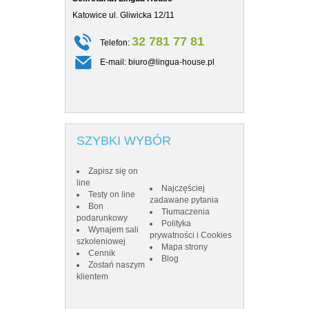
Katowice ul. Gliwicka 12/11
Katowice ul. Gl
32 781 77 81
Telefon:
Telefon
E-mail:
biuro@lingua-house.pl
E-mail:
SZYBKI WYBÓR
Zapisz się on
line
Najczęściej
Testy on line
zadawane pytania
Bon
Tłumaczenia
podarunkowy
Polityka
Wynajem sali
prywatności i Cookies
szkoleniowej
Mapa strony
Cennik
Blog
Zostań naszym
klientem