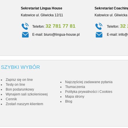
Sekretariat Lingua House
Sekretariat Coachin
Katowice ul. Gliwicka 12/11
Katowice ul. Gliwicka
32 781 77 81
32 
Telefon:
Telefon:
E-mail:
biuro@lingua-house.pl
E-mail:
info@
SZYBKI WYBÓR
Zapisz się on line
Najczęściej zadawane pytania
Testy on line
Tłumaczenia
Bon podarunkowy
Polityka prywatności i Cookies
Wynajem sali szkoleniowej
Mapa strony
Cennik
Blog
Zostań naszym klientem