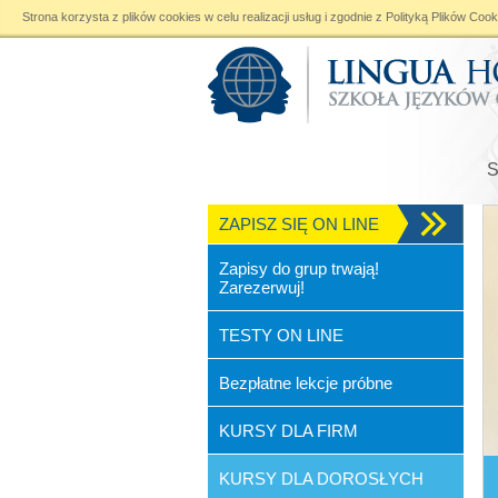
Strona korzysta z plików cookies w celu realizacji usług i zgodnie z
Polityką Plików Cook
ZAPISZ SIĘ ON LINE
Zapisy do grup trwają!
Zarezerwuj!
TESTY ON LINE
Bezpłatne lekcje próbne
KURSY DLA FIRM
KURSY DLA DOROSŁYCH