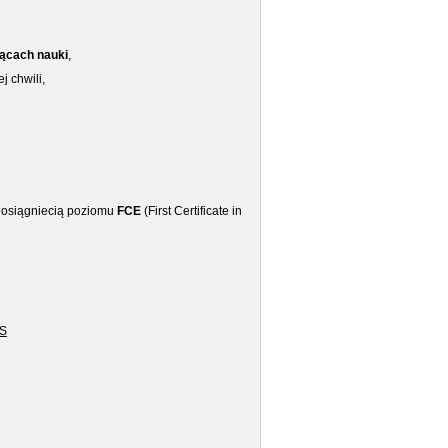
iącach nauki
,
 chwili,
o osiągniecią poziomu
FCE
(First Certificate in
IS