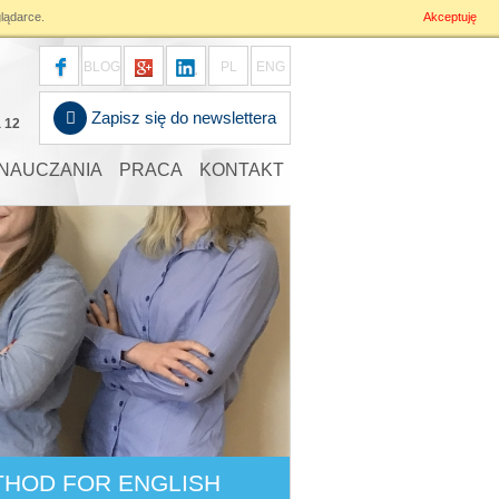
lądarce.
Akceptuję
BLOG
PL
ENG
Zapisz się do newslettera
a 12
NAUCZANIA
PRACA
KONTAKT
THOD FOR ENGLISH