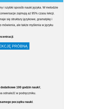
y i szybki sposób nauki języka. W metodzie
Konwersacje zajmują aż 95% czasu lekcji.
naje się struktury językowe, gramatykę i
o mówienia, ale także myślenia w języku
centracji
.
LEKCJĘ PRÓBNĄ
–
dodatkowe 100 godzin nauki
!,
na odnaleźć w podręczniku.
d samego początku nauki
.