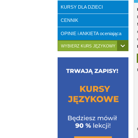
KURSY DLA DZIECI
CENNIK
OPINIE i ANKIETA oceniająca
WYBIERZ KURS JĘZYKOWY