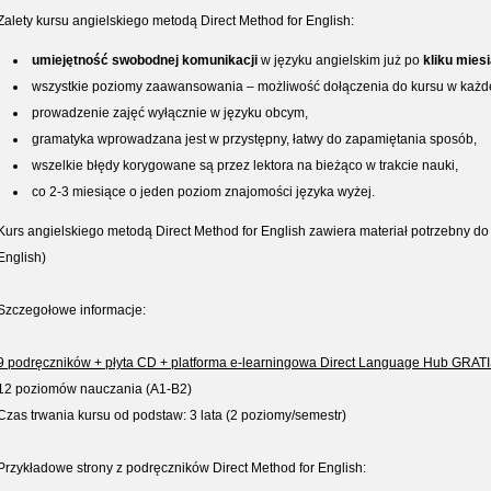
Zalety kursu angielskiego metodą Direct Method for English:
umiejętność swobodnej komunikacji
w języku angielskim już po
kliku mies
wszystkie poziomy zaawansowania – możliwość dołączenia do kursu w każdej
prowadzenie zajęć wyłącznie w języku obcym,
gramatyka wprowadzana jest w przystępny, łatwy do zapamiętania sposób,
wszelkie błędy korygowane są przez lektora na bieżąco w trakcie nauki,
co 2-3 miesiące o jeden poziom znajomości języka wyżej.
Kurs angielskiego metodą Direct Method for English zawiera materiał potrzebny d
English)
Szczegołowe informacje:
9 podręczników + płyta CD + platforma e-learningowa Direct Language Hub GRAT
12 poziomów nauczania (A1-B2)
Czas trwania kursu od podstaw: 3 lata (2 poziomy/semestr)
Przykładowe strony z podręczników Direct Method for English: