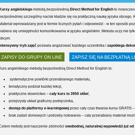
Kursy angielskiego
metodą bezpośrednią
Direct Method for English
to nowoczesn
bezpośredniej szczególny nacisk kładzie się na praktyczną naukę języka obcego. 
Materiał wprowadzany jest w formie licznych pytań i odpowiedzi - w ten sposób poz
nabiera się umiejętności komunikowania w języku angielskim. Metoda uczy nie tylk
obcym.
Intensywny tryb zajęć
pozwala angażować każdego uczestnika i
zapobiega dekon
ZAPISY DO GRUPY ON LINE
ZAPISZ SIĘ NA BEZPŁATNĄ 
Kurs angielskiego metodą bezpośrednią Direct Method for English to:
systematyczne powtórki przerabianego materiału,
tematyczny podział każdej lekcji,
praktyczne słownictwo –
cały kurs to 3950 słów
!,
przejrzysty układ graficzny podręcznika,
dostęp do platformy e-learningowej
przez cały czas trwania kursu GRATIS 
brak zadań domowych i potrzeby notowania – cały przerabiany materiał moż
Celem metody jest nauczenie zdolności
swobodnej, naturalnej wypowiedzi już o