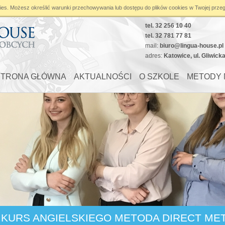
ies
. Możesz określić warunki przechowywania lub dostępu do plików cookies w Twojej przeg
tel. 32 256 10 40
tel. 32 781 77 81
mail:
biuro@lingua-house.pl
adres:
Katowice, ul. Gliwick
STRONA GŁÓWNA
AKTUALNOŚCI
O SZKOLE
METODY 
KURS ANGIELSKIEGO METODA DIRECT ME