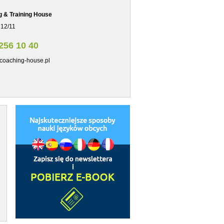
g & Training House
 12/11
256 10 40
coaching-house.pl