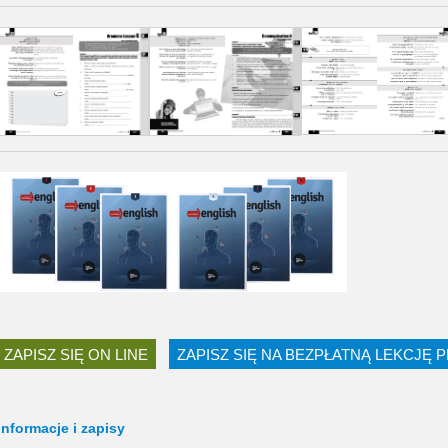
ZAPISZ SIĘ ON LINE
ZAPISZ SIĘ NA BEZPŁATNĄ LEKCJĘ 
Informacje i zapisy