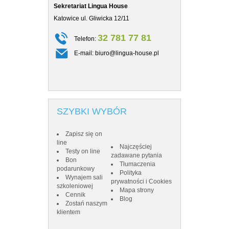
Sekretariat Lingua House
Sekretariat Co
Katowice ul. Gliwicka 12/11
Katowice ul. Gl
32 781 77 81
Telefon:
Telefon
E-mail:
biuro@lingua-house.pl
E-mail:
SZYBKI WYBÓR
Zapisz się on
line
Najczęściej
Testy on line
zadawane pytania
Bon
Tłumaczenia
podarunkowy
Polityka
Wynajem sali
prywatności i Cookies
szkoleniowej
Mapa strony
Cennik
Blog
Zostań naszym
klientem