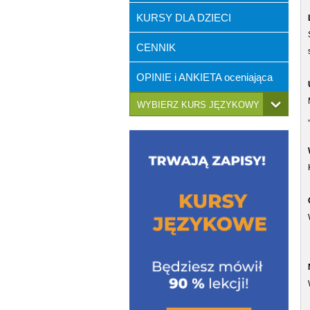
KURSY DLA DZIECI
CENNIK
OPINIE i ANKIETA oceniająca
WYBIERZ KURS JĘZYKOWY