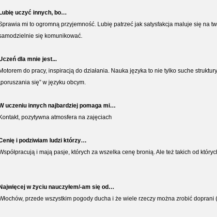
Lubię uczyć innych, bo…
Sprawia mi to ogromną przyjemność. Lubię patrzeć jak satysfakcja maluje się na t
samodzielnie się komunikować.
Uczeń dla mnie jest...
Motorem do pracy, inspiracją do działania. Nauka języka to nie tylko suche strukt
„poruszania się” w języku obcym.
W uczeniu innych najbardziej pomaga mi…
Kontakt, pozytywna atmosfera na zajęciach
Cenię i podziwiam ludzi którzy…
Współpracują i mają pasje, których za wszelka cenę bronią. Ale też takich od któr
Najwięcej w życiu nauczyłem/-am się od…
Włochów, przede wszystkim pogody ducha i że wiele rzeczy można zrobić doprani (ju