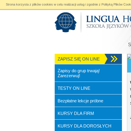
Strona korzysta z plików cookies w celu realizacji usług i zgodnie z
Polityką Plików Cook
ZAPISZ SIĘ ON LINE
Zapisy do grup trwają!
Zarezerwuj!
TESTY ON LINE
Bezpłatne lekcje próbne
KURSY DLA FIRM
KURSY DLA DOROSŁYCH