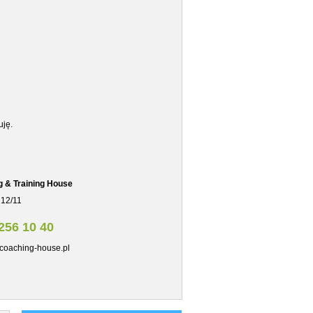
uję.
g & Training House
 12/11
256 10 40
coaching-house.pl