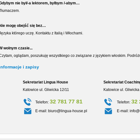
Gdybym nie był/-a lektorem, byłbym /-abym…
Tłumaczem.
Nie mogę obejść się bez…
Języka którego uczę. Kontaktu z Italią i Włochami.
W wolnym czasie...
Czytam, oglądam, poszukuję wszystkiego co związane z językiem włoskim. Podróż
Informacje i zapisy
Sekretariat Lingua House
Sekretariat Coachin
Katowice ul. Gliwicka 12/11
Katowice ul. Gliwicka
32 781 77 81
32 
Telefon:
Telefon:
E-mail:
biuro@lingua-house.pl
E-mail:
info@