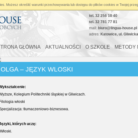
ies
. Możesz określić warunki przechowywania lub dostępu do plików cookies w Twojej przeg
tel. 32 256 10 40
tel. 32 781 77 81
mail:
biuro@lingua-house.pl
adres:
Katowice, ul. Gliwick
STRONA GŁÓWNA
AKTUALNOŚCI
O SZKOLE
METODY 
OLGA – JĘZYK WLOSKI
Wykształcenie:
Wyższe, Kolegium Politechniki śląskiej w Gliwicach.
Filologia włoski
Specjalizacja: tłumaczeniowo-biznesowa.
Języki, których uczę:
Włoski.