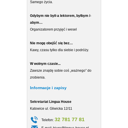
Samego życia.
Gdybym nie był/-a lektorem, byłbym /-
abym…
Organizatorem przyjęć i wesel
Nie mogę obejść się bez…
Kawy, czasu tylko dla siebie i podróży.
W wolnym czasie...
Zawsze znajdę sobie coś „ważnego” do
zrobienia.
Informacje i zapisy
Sekretariat Lingua House
Sekretariat Co
Katowice ul. Gliwicka 12/11
Katowice ul. Gl
32 781 77 81
Telefon:
Telefon