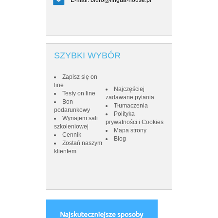
E-mail:
biuro@lingua-house.pl
E-mail:
SZYBKI WYBÓR
Zapisz się on
line
Najczęściej
Testy on line
zadawane pytania
Bon
Tłumaczenia
podarunkowy
Polityka
Wynajem sali
prywatności i Cookies
szkoleniowej
Mapa strony
Cennik
Blog
Zostań naszym
klientem