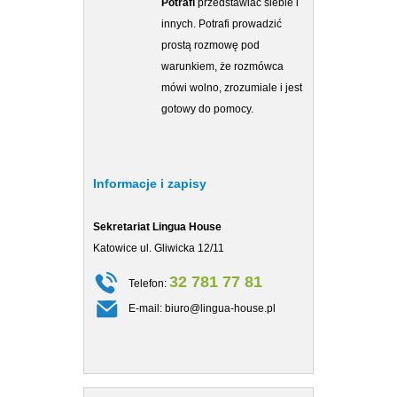
Potrafi
przedstawiać siebie i
innych. Potrafi prowadzić
prostą rozmowę pod
warunkiem, że rozmówca
mówi wolno, zrozumiale i jest
gotowy do pomocy.
Informacje i zapisy
Sekretariat Lingua House
Sekretariat Co
Katowice ul. Gliwicka 12/11
Katowice ul. Gl
32 781 77 81
Telefon:
Telefon
E-mail:
biuro@lingua-house.pl
E-mail: