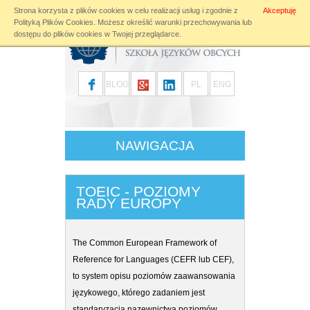
tel. 32 256 10 40
Strona korzysta z plików cookies w celu realizacji usług i zgodnie z
Akceptuję
tel. 32 781 77 81
Polityką Plików Cookies
. Możesz określić warunki przechowywania lub
mail:
biuro@lingua-house.pl
dostępu do plików cookies w Twojej przeglądarce.
adres:
Katowice, ul. Gliwicka 12
BLOG
PL
ENG
NAWIGACJA
TOEIC - POZIOMY
RADY EUROPY
The Common European Framework of
Reference for Languages (CEFR lub CEF),
to system opisu poziomów zaawansowania
językowego, którego zadaniem jest
standaryzacja nazewnictwa poziomów