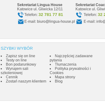
Sekretariat Lingua House
Sekretariat Coa
Katowice ul. Gliwicka 12/11
Katowice ul. Gliw
32 781 77 81
32 
Telefon:
Telefon:
E-mail:
biuro@lingua-house.pl
E-mail:
info
SZYBKI WYBÓR
Zapisz się on line
Najczęściej zadawane
Testy on line
pytania
Bon podarunkowy
Tłumaczenia
Wynajem sali
Polityka prywatności i
szkoleniowej
Cookies
Cennik
Mapa strony
Zostań naszym klientem
Blog