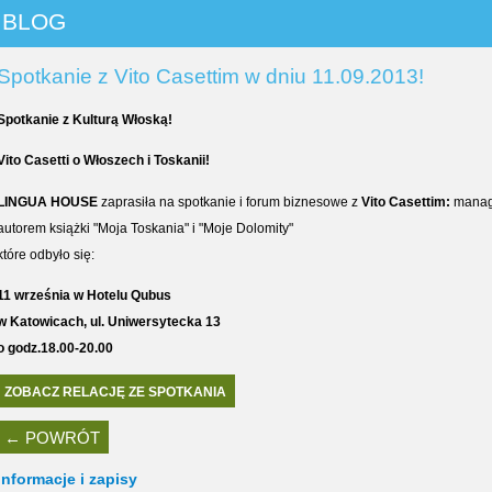
BLOG
Spotkanie z Vito Casettim w dniu 11.09.2013!
Spotkanie z Kulturą Włoską!
Vito Casetti o Włoszech i Toskanii!
LINGUA HOUSE
zaprasiła na spotkanie i forum biznesowe z
Vito Casettim:
manag
autorem książki "Moja Toskania" i "Moje Dolomity"
które odbyło się:
11 września w Hotelu Qubus
w Katowicach, ul. Uniwersytecka 13
o godz.18.00-20.00
ZOBACZ RELACJĘ ZE SPOTKANIA
← POWRÓT
Informacje i zapisy