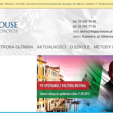
ies
. Możesz określić warunki przechowywania lub dostępu do plików cookies w Twojej przeg
pace in
/home/klient.dhosting.pl/linguahouse/lingua-house.pl/public_html/module
tel. 32 256 10 40
tel. 32 781 77 81
mail:
biuro@lingua-house.pl
adres:
Katowice, ul. Gliwick
STRONA GŁÓWNA
AKTUALNOŚCI
O SZKOLE
METODY 