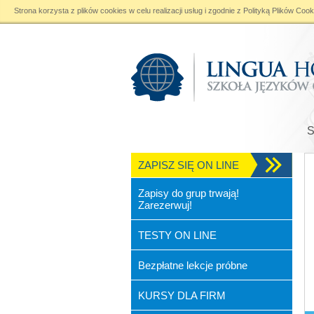
Strona korzysta z plików cookies w celu realizacji usług i zgodnie z
Polityką Plików Cook
Warning
: file_put_contents(): Only 0 of 24 bytes written, possibly out of free disk s
ZAPISZ SIĘ ON LINE
Zapisy do grup trwają!
Zarezerwuj!
TESTY ON LINE
Bezpłatne lekcje próbne
KURSY DLA FIRM