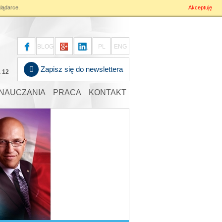
lądarce.
Akceptuję
s/blog.php
on line
196
BLOG
PL
ENG
Zapisz się do newslettera
a 12
NAUCZANIA
PRACA
KONTAKT