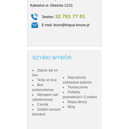
Katowice ul. Gliwicka 12/11
Katowice ul. Gl
32 781 77 81
Telefon:
Telefon
E-mail:
biuro@lingua-house.pl
E-mail:
SZYBKI WYBÓR
Zapisz się on
line
Najczęściej
Testy on line
zadawane pytania
Bon
Tłumaczenia
podarunkowy
Polityka
Wynajem sali
prywatności i Cookies
szkoleniowej
Mapa strony
Cennik
Blog
Zostań naszym
klientem