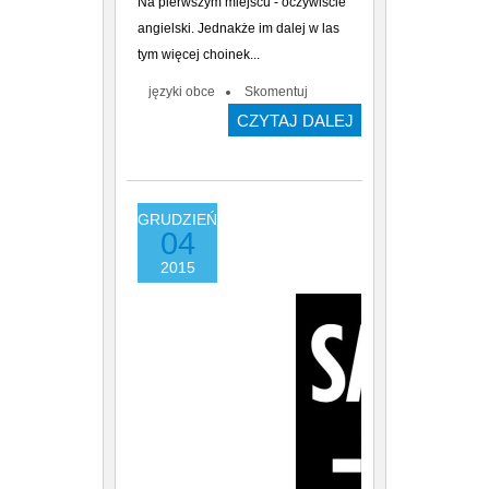
Na pierwszym miejscu - oczywiście
angielski. Jednakże im dalej w las
tym więcej choinek...
języki obce
Skomentuj
CZYTAJ DALEJ
GRUDZIEŃ
04
2015