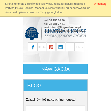
Strona korzysta z plików cookies w celu realizacji usług i zgodnie z
Akceptuję
Warning
: file_put_contents(): Only 0 of 24 bytes written, possibly out of free disk
Polityką Plików Cookies
. Możesz określić warunki przechowywania lub
space in
/home/klient.dhosting.pl/linguahouse/lingua-
dostępu do plików cookies w Twojej przeglądarce.
house.pl/public_html/modules/blog.php
on line
196
tel. 32 256 10 40
tel. 32 781 77 81
mail:
biuro@lingua-house.pl
adres:
Katowice, ul. Gliwicka 12
BLOG
PL
ENG
NAWIGACJA
BLOG
Zajrzyj również na
coaching-house.pl