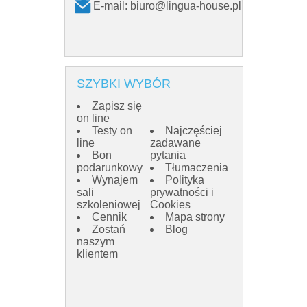
E-mail:
biuro@lingua-house.pl
E-mail:
SZYBKI WYBÓR
Zapisz się
on line
Testy on
Najczęściej
line
zadawane
Bon
pytania
podarunkowy
Tłumaczenia
Wynajem
Polityka
sali
prywatności i
szkoleniowej
Cookies
Cennik
Mapa strony
Zostań
Blog
naszym
klientem