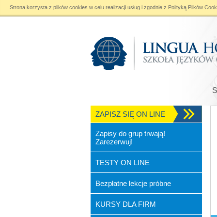
Strona korzysta z plików cookies w celu realizacji usług i zgodnie z
Polityką Plików Cook
Warning
: file_put_contents(): Only 0 of 24 bytes written, possibly out of free disk s
ZAPISZ SIĘ ON LINE
Zapisy do grup trwają!
Zarezerwuj!
TESTY ON LINE
Bezpłatne lekcje próbne
KURSY DLA FIRM