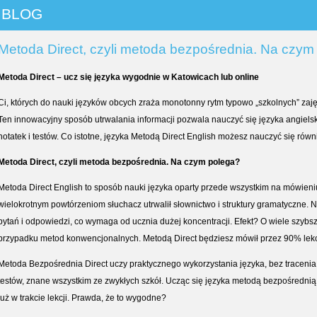
BLOG
Metoda Direct, czyli metoda bezpośrednia. Na czym
Metoda Direct – ucz się języka wygodnie w Katowicach lub online
Ci, których do nauki języków obcych zraża monotonny rytm typowo „szkolnych” zaj
Ten innowacyjny sposób utrwalania informacji pozwala nauczyć się języka angiels
notatek i testów. Co istotne, języka Metodą Direct English możesz nauczyć się równ
Metoda Direct, czyli metoda bezpośrednia. Na czym polega?
Metoda Direct English to sposób nauki języka oparty przede wszystkim na mówieniu
wielokrotnym powtórzeniom słuchacz utrwalił słownictwo i struktury gramatyczne.
pytań i odpowiedzi, co wymaga od ucznia dużej koncentracji. Efekt? O wiele szybsze
przypadku metod konwencjonalnych. Metodą Direct będziesz mówił przez 90% lekc
Metoda Bezpośrednia Direct uczy praktycznego wykorzystania języka, bez traceni
testów, znane wszystkim ze zwykłych szkół. Ucząc się języka metodą bezpośrednią,
już w trakcie lekcji. Prawda, że to wygodne?