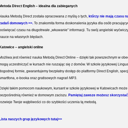
Metoda Direct English – idealna dla zabieganych
Nauka Metodą Direct została opracowana z myślą o tych,
którzy nie mają czasu n
zadań domowych >>.
To znakomita forma doskonalenia języka dla osób pracujących,
poświęcać czasu na długotrwałe „wkuwanie” informacji. Tu swój angielski wyćwicz
nauce na własnych błędach.
Katowice – angielski online
Możliwa jest również nauka Metodą Direct Online – dzięki tak powszechnym w ob
mogą uczestniczyć w kursach nie ruszając się z domów. W szkole językowej Lingu
dogodnej formie, gwarantujemy bezpłatny dostęp do platformy Direct English, spec
smartfona, e-booka oraz gratisowych nagrań MP3.
Dzięki takim pomocom naukowym, kursant w szkole językowej w Katowicach może 
bezpośrednią również w domowym zaciszu.
Pamiętaj zawsze możesz skorzystać 
rozwieje Twoje wątpliwości co do szybkości uczenia tą metodą.
Lista naszych grup językowych tutaj>>