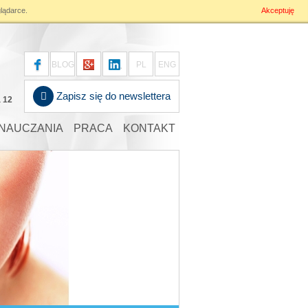
lądarce.
Akceptuję
s/blog.php
on line
196
BLOG
PL
ENG
Zapisz się do newslettera
a 12
NAUCZANIA
PRACA
KONTAKT