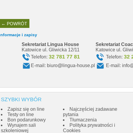
← POWRÓT
Informacje i zapisy
Sekretariat Lingua House
Sekretariat Coa
Katowice ul. Gliwicka 12/11
Katowice ul. Gliw
32 781 77 81
32 
Telefon:
Telefon:
E-mail:
biuro@lingua-house.pl
E-mail:
info
SZYBKI WYBÓR
Zapisz się on line
Najczęściej zadawane
Testy on line
pytania
Bon podarunkowy
Tłumaczenia
Wynajem sali
Polityka prywatności i
szkoleniowej
Cookies