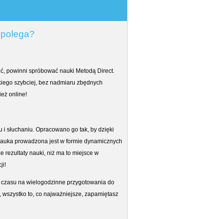
 polega?
ęć, powinni spróbować nauki Metodą Direct.
kiego szybciej, bez nadmiaru zbędnych
ież online!
 i słuchaniu. Opracowano go tak, by dzięki
 Nauka prowadzona jest w formie dynamicznych
 rezultaty nauki, niż ma to miejsce w
ji!
a czasu na wielogodzinne przygotowania do
 wszystko to, co najważniejsze, zapamiętasz