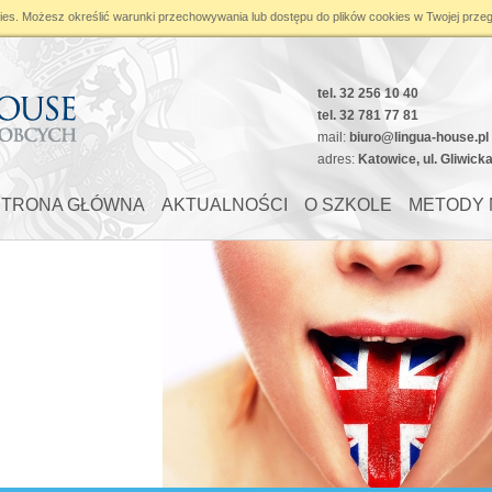
ies
. Możesz określić warunki przechowywania lub dostępu do plików cookies w Twojej przeg
pace in
/home/klient.dhosting.pl/linguahouse/lingua-house.pl/public_html/module
tel. 32 256 10 40
tel. 32 781 77 81
mail:
biuro@lingua-house.pl
adres:
Katowice, ul. Gliwick
STRONA GŁÓWNA
AKTUALNOŚCI
O SZKOLE
METODY 