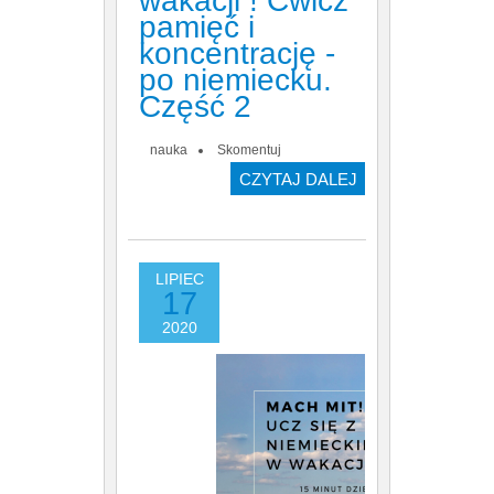
wakacji ! Ćwicz
pamięć i
koncentrację -
po niemiecku.
Część 2
nauka
Skomentuj
CZYTAJ DALEJ
LIPIEC
17
2020