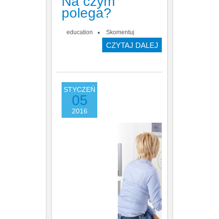
Na czym
polega?
education
Skomentuj
CZYTAJ DALEJ
STYCZEŃ
05
2016