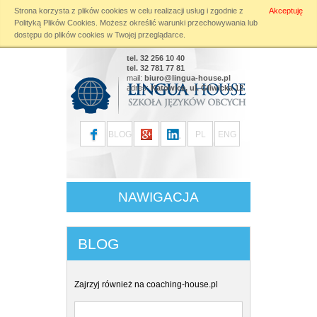
Strona korzysta z plików cookies w celu realizacji usług i zgodnie z
Akceptuję
Warning
: file_put_contents(): Only 0 of 24 bytes written, possibly out of free disk
Polityką Plików Cookies
. Możesz określić warunki przechowywania lub
space in
/home/klient.dhosting.pl/linguahouse/lingua-
dostępu do plików cookies w Twojej przeglądarce.
house.pl/public_html/modules/blog.php
on line
196
tel. 32 256 10 40
tel. 32 781 77 81
mail:
biuro@lingua-house.pl
adres:
Katowice, ul. Gliwicka 12
BLOG
PL
ENG
NAWIGACJA
BLOG
Zajrzyj również na
coaching-house.pl