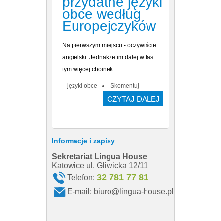
przydatne języki
obce według
Europejczyków
Na pierwszym miejscu - oczywiście
angielski. Jednakże im dalej w las
tym więcej choinek...
języki obce
Skomentuj
CZYTAJ DALEJ
Informacje i zapisy
Sekretariat Lingua House
Sekretariat
Katowice ul. Gliwicka 12/11
Katowice ul. 
32 781 77 81
Telefon:
Telefon
E-mail:
biuro@lingua-house.pl
E-mail: