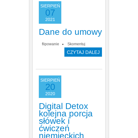
SIERPIEŃ
07
2021
Dane do umowy
flipowanie
Skomentuj
CZYTAJ DALEJ
SIERPIEŃ
20
2020
Digital Detox
kolejna porcja
słówek i
ćwiczeń
niemieckich